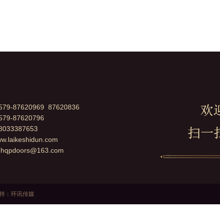
9-87620969 87620836
79-87620796
033387653
ww.laikeshidun.com
：
hqpdoors@163.com
持：
环讯传媒