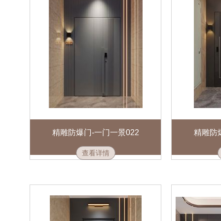
精雕防爆门-一门一景022
精雕防爆
查看详情